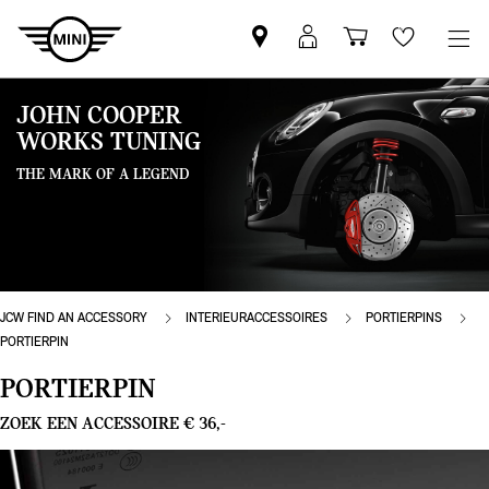
Vind
MyMini
Winkelwage
Wishlis
een
login
MINI
JOHN COOPER
partner
WORKS TUNING
THE MARK OF A LEGEND
JCW FIND AN ACCESSORY
INTERIEURACCESSOIRES
PORTIERPINS
PORTIERPIN
PORTIERPIN
ZOEK EEN ACCESSOIRE € 36,-