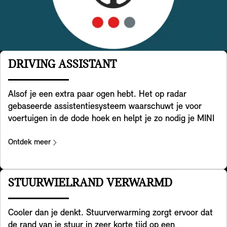
DRIVING ASSISTANT
Alsof je een extra paar ogen hebt. Het op radar
gebaseerde assistentiesysteem waarschuwt je voor
voertuigen in de dode hoek en helpt je zo nodig je MINI
terug te sturen in je rijstrook. Bovendien helpt het bij
het detecteren van overstekend verkeer achter je
Ontdek meer
wanneer je met je MINI achteruitrijdt. Het helpt ook bij
het voorkomen van ongelukken achterop je MINI,
bijvoorbeeld door naderend verkeer te waarschuwen
STUURWIELRAND VERWARMD
door de alarmlichten van je MINI te laten knipperen. Tot
slot waarschuwt het systeem je ook bij het openen van
Cooler dan je denkt. Stuurverwarming zorgt ervoor dat
de deur bij het uitstappen, als er een risico bestaat op
de rand van je stuur in zeer korte tijd op een