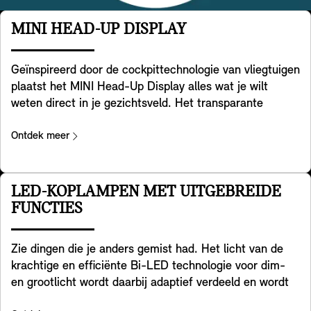
MINI HEAD-UP DISPLAY
Geïnspireerd door de cockpittechnologie van vliegtuigen
plaatst het MINI Head-Up Display alles wat je wilt
weten direct in je gezichtsveld. Het transparante
scherm op je dashboard geeft belangrijke gegevens
weer, zoals rijsnelheid, kaarten, rijhulpfuncties en
Ontdek meer
entertainmentdetails. Het biedt een heldere en
uitstekende beeldkwaliteit, zelfs in een fel verlichte
omgeving. Je kunt de hoogte en helderheid eenvoudig
LED-KOPLAMPEN MET UITGEBREIDE
aanpassen en de weergegeven informatie afstemmen
FUNCTIES
op je behoeften. Het past zich ook aan de MINI
Experience Mode die je hebt gekozen aan, zodat je kunt
Zie dingen die je anders gemist had. Het licht van de
genieten van een consistente totaalervaring – en
krachtige en efficiënte Bi-LED technologie voor dim-
volledig overzicht behoudt.
en grootlicht wordt daarbij adaptief verdeeld en wordt
feller aan de zijkanten, zodat jij bochten beter kunt