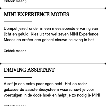
overzien – zowel in de stad, op buitenwegen en op de
Ontdek meer
snelweg als bij slecht weer. In het verlichtingsmenu kies
je uit de drie verschillende lichteffecten voor
MINI EXPERIENCE MODES
dagrijverlichting, koplampen en achterlichten – plus
een bijpassende welcome & goodbye animatie. Onder
Dompel jezelf onder in een meeslepende ervaring van
voorbehoud van nationale regelgeving.
licht en geluid. Kies uit tot wel zeven MINI Experience
Modes en creëer een geheel nieuwe beleving in het
interieur. Elke modus heeft zijn eigen creatieve
ontwerp, kleur, dynamische achtergrond en
Ontdek meer
geluidspalet. Zet de tuimelschakelaar om en
personaliseer jouw omgeving op basis van hoe je je
voelt. Core, Go-Kart en Green zijn standaard aanwezig
DRIVING ASSISTANT
op elke MINI, optioneel komen daar Personal, Timeless,
Vivid en Balance bij. Zo zie, voel, en hoor je in de auto
Alsof je een extra paar ogen hebt. Het op radar
hoe jij je voelt. Een optionele lichtprojector aan de
gebaseerde assistentiesysteem waarschuwt je voor
achterkant van de MINI Interaction Unit projecteert op
voertuigen in de dode hoek en helpt je zo nodig je MINI
het dashboard kleuren en patronen die passen bij de
terug te sturen in je rijstrook. Bovendien helpt het
geselecteerde MINI Experience Mode. En ook het