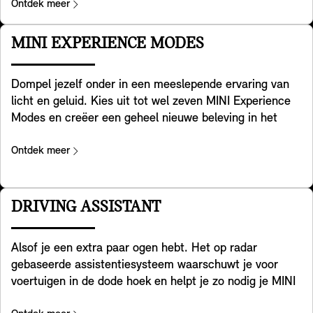
overzien – zowel in de stad, op buitenwegen en op de
Ontdek meer
snelweg als bij slecht weer. In het verlichtingsmenu kies
je uit de drie verschillende lichteffecten voor
MINI EXPERIENCE MODES
dagrijverlichting, koplampen en achterlichten – plus
een bijpassende welcome & goodbye animatie. Onder
Dompel jezelf onder in een meeslepende ervaring van
voorbehoud van nationale regelgeving.
licht en geluid. Kies uit tot wel zeven MINI Experience
Modes en creëer een geheel nieuwe beleving in het
interieur. Elke modus heeft zijn eigen creatieve
ontwerp, kleur, dynamische achtergrond en
Ontdek meer
geluidspalet. Zet de tuimelschakelaar om en
personaliseer jouw omgeving op basis van hoe je je
voelt. Core, Go-Kart en Green zijn standaard aanwezig
DRIVING ASSISTANT
op elke MINI, optioneel komen daar Personal, Timeless,
Vivid en Balance bij. Zo zie, voel, en hoor je in de auto
Alsof je een extra paar ogen hebt. Het op radar
hoe jij je voelt. Een optionele lichtprojector aan de
gebaseerde assistentiesysteem waarschuwt je voor
achterkant van de MINI Interaction Unit projecteert op
voertuigen in de dode hoek en helpt je zo nodig je MINI
het dashboard kleuren en patronen die passen bij de
terug te sturen in je rijstrook. Bovendien helpt het
geselecteerde MINI Experience Mode. En ook het