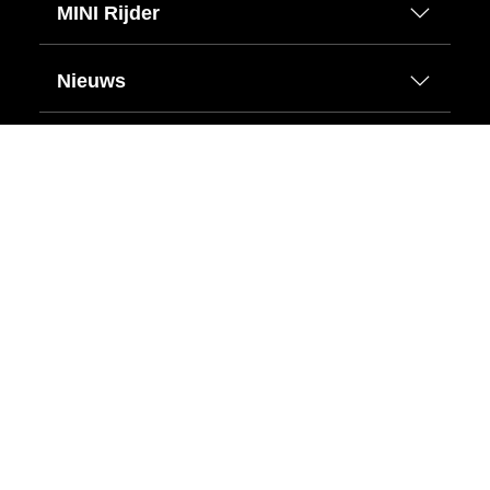
MINI Rijder
Nieuws
Direct Beschikbaar
Informatie
Vind ons hier