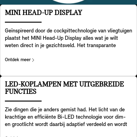
MINI HEAD-UP DISPLAY
Geïnspireerd door de cockpittechnologie van vliegtuigen
plaatst het MINI Head-Up Display alles wat je wilt
weten direct in je gezichtsveld. Het transparante
scherm op je dashboard geeft belangrijke gegevens
weer, zoals rijsnelheid, kaarten, rijhulpfuncties en
Ontdek meer
entertainmentdetails. Het biedt een heldere en
uitstekende beeldkwaliteit, zelfs in een fel verlichte
omgeving. Je kunt de hoogte en helderheid eenvoudig
LED-KOPLAMPEN MET UITGEBREIDE
aanpassen en de weergegeven informatie afstemmen
FUNCTIES
op je behoeften. Het past zich ook aan de MINI
Experience Mode die je hebt gekozen aan, zodat je kunt
Zie dingen die je anders gemist had. Het licht van de
genieten van een consistente totaalervaring – en
krachtige en efficiënte Bi-LED technologie voor dim-
volledig overzicht behoudt.
en grootlicht wordt daarbij adaptief verdeeld en wordt
feller aan de zijkanten, zodat jij bochten beter kunt